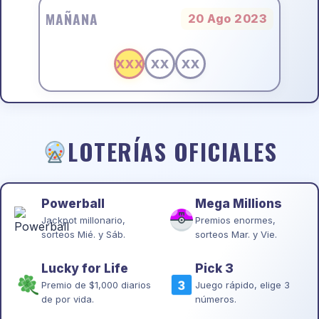
MAÑANA
20 Ago 2023
XXX
XX
XX
LOTERÍAS OFICIALES
Powerball
Mega Millions
Jackpot millonario,
Premios enormes,
sorteos Mié. y Sáb.
sorteos Mar. y Vie.
Lucky for Life
Pick 3
Premio de $1,000 diarios
Juego rápido, elige 3
de por vida.
números.