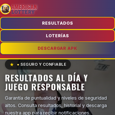
AMERICAN
LOTTERY
RESULTADOS
LOTERÍAS
DESCARGAR APK
●
SEGURO Y CONFIABLE
RESULTADOS AL DÍA Y
JUEGO RESPONSABLE
Garantía de puntualidad y niveles de seguridad
altos. Consulta resultados, historial y descarga
nuestra app para recibir notificaciones.